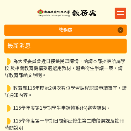
跳
到
主
要
教務處
內
容
教務處
最新消息
區
業務執掌
為大陸委員會近日接獲民眾陳情，函請本部提醒所屬學
校 及相關教育機構妥適選用教材，避免衍生爭議一案，請
教務規章
詳教育部函文說明。
學程資訊
教育部115年度第2梯次數位學習課程認證申請事宜，請
詳通知內容。
表單下載
115學年度第1學期學生申請轉系(科)審查結果。
學習預警專區
115學年度第一學期日間部延修生第二階段選課及註冊
選課指南
時間說明