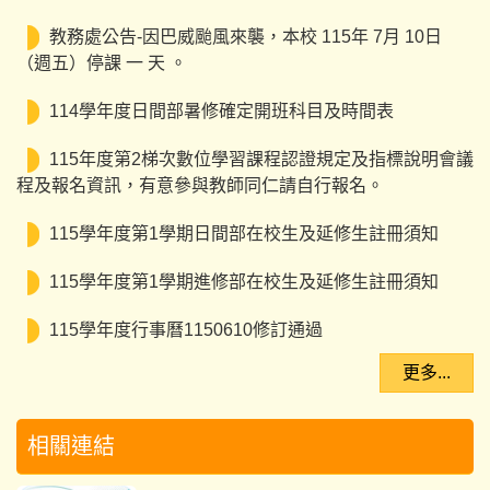
教務處公告-因巴威颱風來襲，本校 115年 7月 10日
註冊須知
（週五）停課 一 天 。
行事曆、教室配置
114學年度日間部暑修確定開班科目及時間表
就業學程專區
115年度第2梯次數位學習課程認證規定及指標說明會議
程及報名資訊，有意參與教師同仁請自行報名。
會議紀錄
115學年度第1學期日間部在校生及延修生註冊須知
改善教學
115學年度第1學期進修部在校生及延修生註冊須知
115學年度行事曆1150610修訂通過
更多...
相關連結