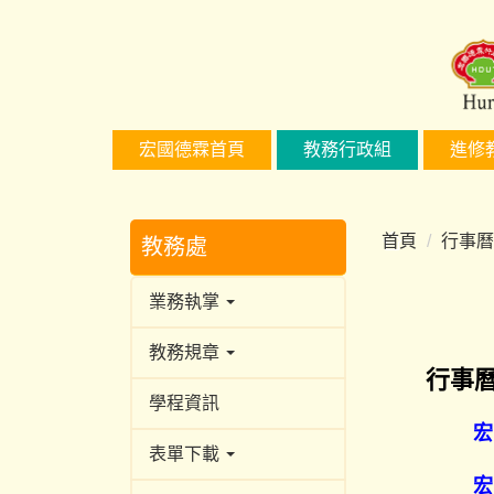
跳
到
主
要
內
宏國德霖首頁
教務行政組
進修
容
區
首頁
行事曆
教務處
業務執掌
教務規章
行事
學程資訊
宏
表單下載
宏